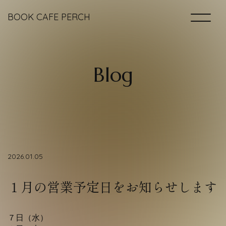
BOOK CAFE PERCH
Home
B
l
o
g
Books ＆ Space
Drinks & Foods
2026.01.05
Access
１月の営業予定日をお知らせします
Blog
７日（水）