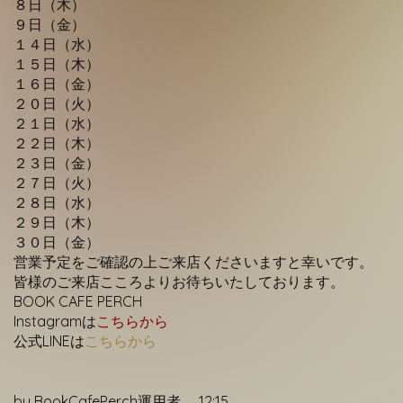
８日（木）
Contact
９日（金）
１４日（水）
１５日（
木）
１６日（金）
２０日（火）
２１日（水）
２２日（木）
２３日（金）
２７日（火）
２８日（水）
２９日（木）
３０日（金）
営業予定をご確認の上ご来店くださいますと幸いです。
皆様のご来店こころよりお待ちいたしております。
BOOK CAFE PERCH
Instagramは
こちらから
公式LINEは
こちらから
by
BookCafePerch運用者
12:15