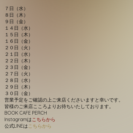
Contact
７日（水）
８日（木）
９日（金）
１４日（水）
１５日（
木）
１６日（金）
２０日（火）
２１日（水）
２２日（木）
２３日（金）
２７日（火）
２８日（水）
２９日（木）
３０日（金）
営業予定をご確認の上ご来店くださいますと幸いです。
皆様のご来店こころよりお待ちいたしております。
BOOK CAFE PERCH
Instagramは
こちらから
公式LINEは
こちらから