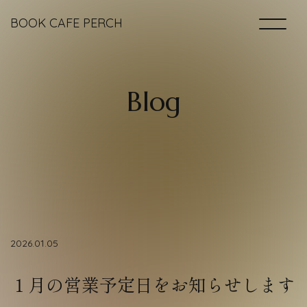
BOOK CAFE PERCH
Home
B
l
o
g
Books ＆ Space
Drinks & Foods
Access
2026.01.05
Blog
１月の営業予定日をお知らせします