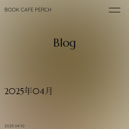
BOOK CAFE PERCH
Home
B
l
o
g
Books ＆ Space
Drinks & Foods
2025年04月
Access
Blog
2025.04.10