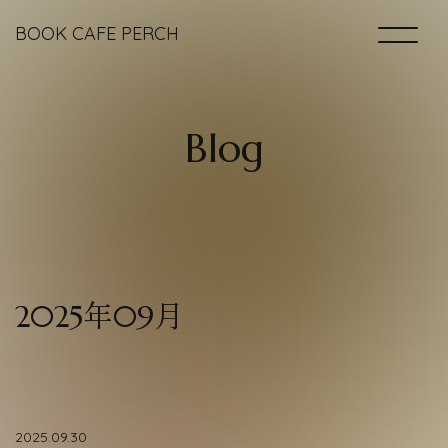
BOOK CAFE PERCH
Home
B
l
o
g
Books ＆ Space
Drinks & Foods
2025年09月
Access
Blog
2025.09.30